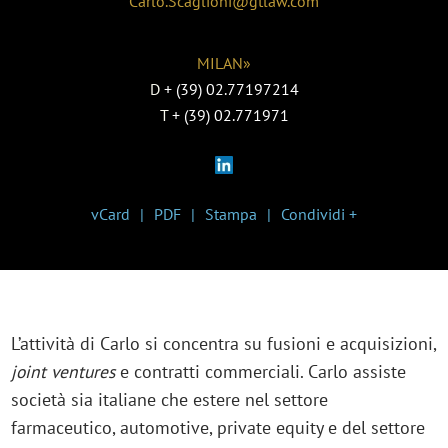
Carlo.Scaglioni@gtlaw.com
MILAN»
D
+ (39) 02.77197214
T
+ (39) 02.771971
vCard
PDF
Stampa
Condividi +
L’attività di Carlo si concentra su fusioni e acquisizioni,
joint ventures
e contratti commerciali. Carlo assiste
società sia italiane che estere nel settore
farmaceutico, automotive, private equity e del settore