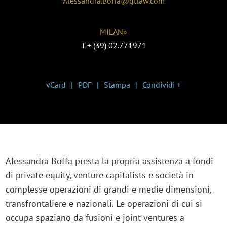
Alessandra.Boffa@gtlaw.com
MILAN»
T
+ (39) 02.771971
vCard
PDF
Stampa
Condividi +
Alessandra Boffa presta la propria assistenza a fondi
di private equity, venture capitalists e società in
complesse operazioni di grandi e medie dimensioni,
transfrontaliere e nazionali. Le operazioni di cui si
occupa spaziano da fusioni e joint ventures a