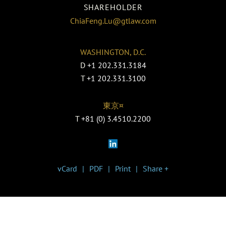
SHAREHOLDER
ChiaFeng.Lu@gtlaw.com
WASHINGTON, D.C.
D
+1 202.331.3184
T
+1 202.331.3100
東京¤
T
+81 (0) 3.4510.2200
vCard
PDF
Print
Share +