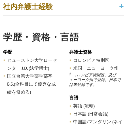
社内弁護士経験
学歴・資格・言語
学歴
弁護士資格
ヒューストン大学ローセ
コロンビア特別区
ンター J.D. (法学博士)
米国 ニューヨーク州
‡
コロンビア特別区、及びニ
国立台湾大学薬学部卒
ューヨーク州で登録。日本で
B.S.(全科目にて優秀な成
は未登録です。
績を修める)
言語
英語 (流暢)
日本語 (日常会話)
中国語/マンダリン (ネイ