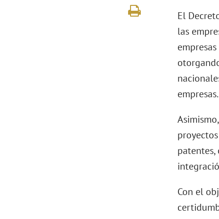
El Decret
las empres
empresas 
otorgando 
nacionale
empresas.
Asimismo,
proyectos
patentes, 
integraci
Con el ob
certidumb