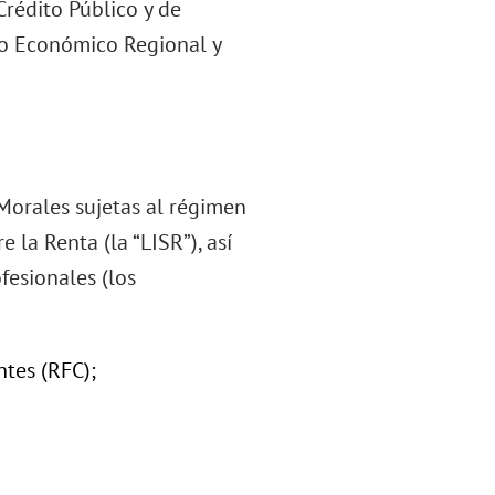
Crédito Público y de
lo Económico Regional y
 Morales sujetas al régimen
 la Renta (la “LISR”), así
fesionales (los
ntes (RFC);