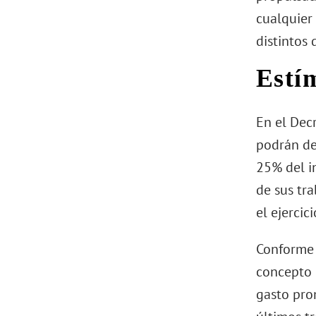
cualquier 
distintos 
Estí
En el Decr
podrán de
25% del i
de sus tra
el ejercic
Conforme e
concepto d
gasto pro