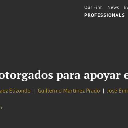
Our Firm
News
E
PROFESSIONALS
 otorgados para apoyar 
Baez Elizondo
Guillermo Martínez Prado
José Emi
+