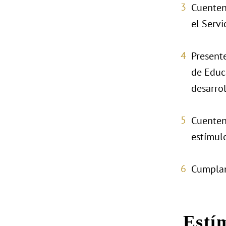
Cuenten
el Servi
Present
de Educ
desarrol
Cuenten
estímulo
Cumplan
Estí