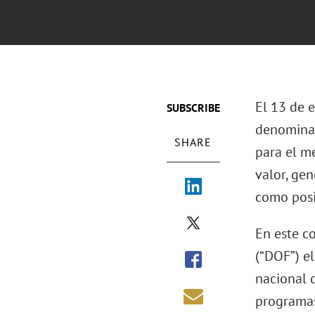
El 13 de e
SUBSCRIBE
denominad
SHARE
para el m
valor, gen
como posi
En este co
(“DOF”) el
nacional 
programas