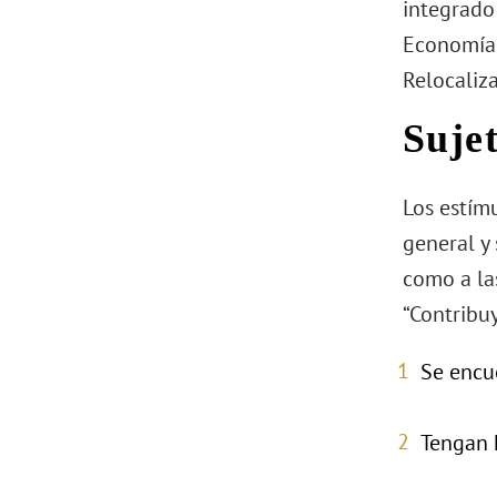
integrado 
Economía 
Relocaliza
Sujet
Los estímu
general y 
como a las
“Contribu
Se encue
Tengan h