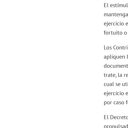
El estímu
mantengan
ejercicio 
fortuito o
Los Contri
apliquen 
documenta
trate, la 
cual se ut
ejercicio 
por caso f
El Decreto
propulsad