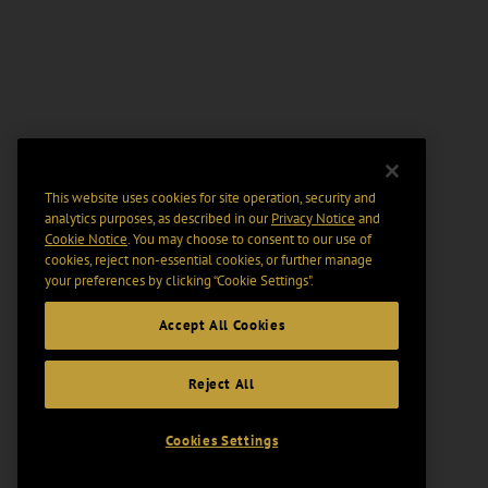
This website uses cookies for site operation, security and
analytics purposes, as described in our
Privacy Notice
and
Cookie Notice
. You may choose to consent to our use of
cookies, reject non-essential cookies, or further manage
your preferences by clicking “Cookie Settings".
Accept All Cookies
Reject All
Cookies Settings