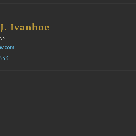
J. Ivanhoe
AN
aw.com
9333