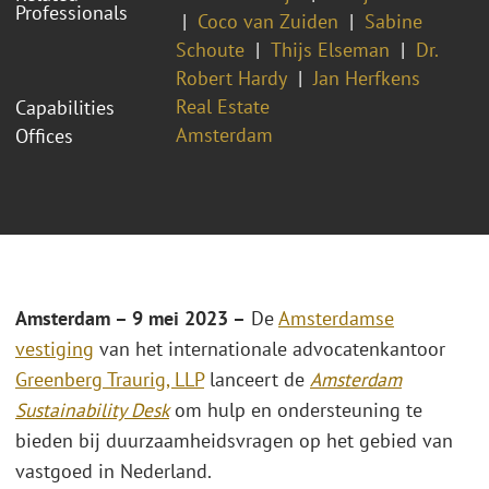
Professionals
Coco van Zuiden
Sabine
Schoute
Thijs Elseman
Dr.
Robert Hardy
Jan Herfkens
Real Estate
Capabilities
Amsterdam
Offices
Amsterdam – 9 mei 2023 –
De
Amsterdamse
vestiging
van het internationale advocatenkantoor
Greenberg Traurig, LLP
lanceert de
Amsterdam
Sustainability Desk
om hulp en ondersteuning te
bieden bij duurzaamheidsvragen op het gebied van
vastgoed in Nederland.