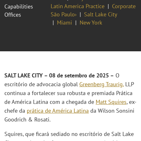
Latin America Practice
Corporate
Capabilities
São Paulo›
Salt Lake City
Offices
Miami
New York
SALT LAKE CITY – 08 de setembro de 2025
–
O
escritório de advocacia global
Greenberg Traurig,
LLP
continua a fortalecer sua robusta e premiada Prática
de América Latina com a chegada de
Matt Squires
, ex-
chefe da
prática de América Latina
da Wilson Sonsini
Goodrich & Rosati.
Squires, que ficará sediado no escritório de Salt Lake