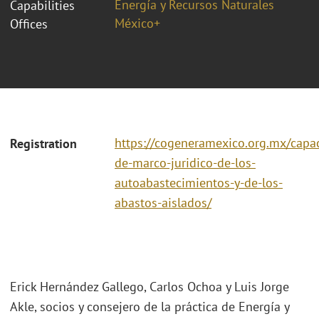
Energía y Recursos Naturales
Capabilities
México+
Offices
https://cogeneramexico.org.mx/capac
Registration
de-marco-juridico-de-los-
autoabastecimientos-y-de-los-
abastos-aislados/
Erick Hernández Gallego, Carlos Ochoa y Luis Jorge
Akle, socios y consejero de la práctica de Energía y