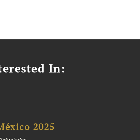
erested In:
México 2025
 Refugiados