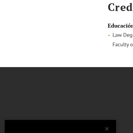
Cred
Educació
Law Degr
Faculty 