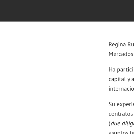
Regina Rui
Mercados d
Ha partic
capital y 
internacio
Su experi
contratos
(
due dili
asuntos fi