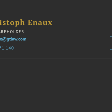
ristoph Enaux
AREHOLDER
ux@gtlaw.com
71.140