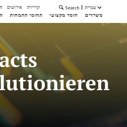
קריירה
אירועים
ח
עברית
Search
משרדים
חומר מקצועי
תחומי התמחות
הצ
acts
lutionieren