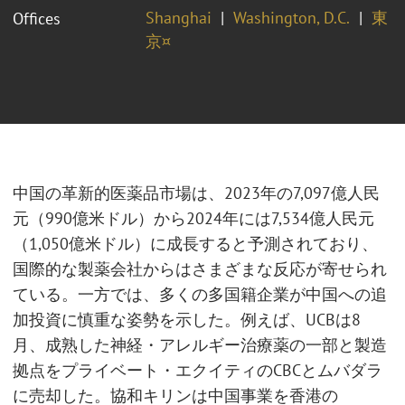
Shanghai
Washington, D.C.
東
Offices
京¤
中国の革新的医薬品市場は、2023年の7,097億人民
元（990億米ドル）から2024年には7,534億人民元
（1,050億米ドル）に成長すると予測されており、
国際的な製薬会社からはさまざまな反応が寄せられ
ている。一方では、多くの多国籍企業が中国への追
加投資に慎重な姿勢を示した。例えば、UCBは8
月、成熟した神経・アレルギー治療薬の一部と製造
拠点をプライベート・エクイティのCBCとムバダラ
に売却した。協和キリンは中国事業を香港の