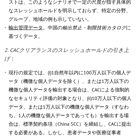
ストは、このようなシナリオで一定の尺度が指す具体的
なスレッシュホールドを明示しておらず、特定の分野、
グループ、地域の例も示していない。
輸出管理データ
。中国の
輸出禁止・制限技術カタログ
に
基づくデータ。
2. CACクリアランスのスレッシュホールドの引き上
げ
：
現行の規定では、(i)1自然年以内に100万人以下の個人デ
ータ（機微な個人データを除く）、または1万人以下の
機微な個人データを輸出する場合は、CACによる強制的
なセキュリティ評価の対象となり、(ii)10万人以下の個人
データ、または1万人以下の機微な個人データ（すなわ
ち、1人の機微な個人データであっても）を輸出する場
合は、標準契約条項（China SCC）を締結し、CACに提出
する必要がある。しかし、患者データや医療従事者