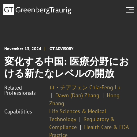
November 13, 2024
GT ADVISORY
変化する中国: 医療分野にお
ける新たなレベルの開放
ロ・チアフェン Chia-Feng Lu
Related
Professionals
Dawn (Dan) Zhang
Hong
Zhang
Life Sciences & Medical
Capabilities
Technology
Regulatory &
Compliance
Health Care & FDA
Practice