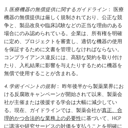
3. 医療機器の無償提供に関するガイドライン
： 医療
機器の無償提供は厳しく規制されており、公正な競
争と、製品改良や臨床試験などの正当な理由のある
場合にのみ認められている。企業は、所有権を明確
に定め、プロジェクトを審査し、適切な機器の使用
を保証するために文書を管理しなければならない。
コンプライアンス違反には、高額な契約を取り付け
たり、入札結果に影響を与えたりするために機器を
無償で使用することが含まれる。
4. 学術イベントの規制
： 昨年後半から製薬業界にお
ける反腐敗キャンペーンが開始されて以来、製薬会
社が主催または後援する学会は大幅に減少してい
る。現在、ガイドラインでは、製薬会社が
真正、合
理的かつ合法的な業務上の必要性
に基づいて、HCP
に講演や研究サービスの対価を支払うことを明確に