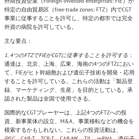
外商投資企業（Foreign-invested enterprises: FIE）が
特定の自由貿易区（free-trade zones: FTZ）内でCGT
事業に従事することを許可し、特定の都市では完全
外資の病院を許可している。
主な要点：
1. 4つのFTZでFIEがCGTに従事することを許可する
：
通達は、北京、上海、広東、海南の4つのFTZにおい
て、FIEがヒト幹細胞および遺伝子技術を開発・応用
することを許可している。これらの活動は「製品登
録、マーケティング、生産」を目的としている。承
認された製品は全国で使用できる。
国際的なCGTプレーヤーは、上記4つのFTZへの投
資、新事業体の設立、M&A、事業移転などの機会を
模索するかもしれない。これらの投資活動は、
iPSC、CAR-T、TCR-T、CAR-NK、TIL、mRNA、遺伝子