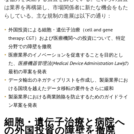
は業界を再構築し、市場関係者に新たな機会をもた
らしている。主な規制の進展は以下の通り：
外国投資による細胞・遺伝子治療（cell and gene
therapy: CGT）および医療機関への投資について、特定
分野での障壁を撤廃
医療業界のイノベーションを促進することを目的とし
た、
医療機器管理法
(
Medical Device Administration Law
)の
最初の草案を発表
データ輸出のネガティブリストを作成し、製薬業界にお
ける国境を越えたデータ移転の要件をさらに緩和
製薬業界における商業賄賂を防止するためのガイドライ
ン草案を発表
細胞・遺伝子治療と病院へ
の外国投資の障壁を撤廃