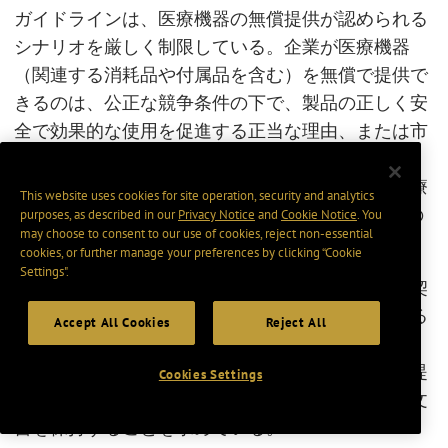
ガイドラインは、医療機器の無償提供が認められる
シナリオを厳しく制限している。企業が医療機器
（関連する消耗品や付属品を含む）を無償で提供で
きるのは、公正な競争条件の下で、製品の正しく安
全で効果的な使用を促進する正当な理由、または市
販前臨床試験の場合に限られる。正当な理由には、
製品開発や改良のためのフィードバック収集、医療
This website uses cookies for site operation, security and analytics
機関による性能評価の促進、HCPによる製品使用の
purposes, as described in our
Privacy Notice
and
Cookie Notice
. You
may choose to consent to our use of cookies, reject non-essential
効率化、患者教育の実施などが含まれる。
cookies, or further manage your preferences by clicking “Cookie
Settings".
また、ガイドラインは、ヘルスケア企業に対し、契
約において無償提供機器の所有権を明確に定義する
Accept All Cookies
Reject All
こと、無償提供プロジェクトを慎重に検討するこ
と、効果的な追跡手順を確立して実施すること、提
Cookies Settings
供された機器の適切な使用を保証するために関連文
書を保持することを求めている。