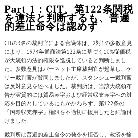
Part 1：CIT、第122条関税
を違法と判断するも、普遍
的差止命令は認めず
CITの3名の裁判官による合議体は、2対1の多数意見
により、1974年通商法第122条に基づく10%従価税
が大統領の法的権限を逸脱していると判断しまし
た。多数意見はバーネット主席裁判官が起草し、ケ
リー裁判官が賛同しましたが、スタンシュー裁判官
は反対意見を述べました。裁判所は、当該大統領布
告が実質的には貿易赤字および経常収支赤字への対
応を目的としているにもかかわらず、第122条の
「国際収支赤字」権限を不適切に援用したと結論付
けました。
裁判所は普遍的差止命令の発令を拒否し、救済を輸