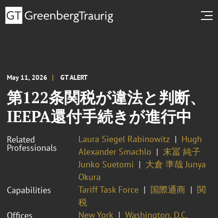
May 11, 2026
GT ALERT
第122条関税が違法と判断、
IEEPA還付手続きが進行中
Laura Siegel Rabinowitz
Hugh
Related
Professionals
Alexander Smachlo
末冨 純子
Junko Suetomi
大倉 準哉 Junya
Okura
Tariff Task Force
国際通商
関
Capabilities
税
New York
Washington, D.C.
Offices