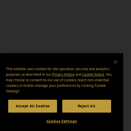
This website uses cookies for site operation, security and analytics
purposes, as described in our
Privacy Notice
and
Cookie Notice
. You
may choose to consent to our use of cookies, reject non-essential
cookies, or further manage your preferences by clicking “Cookie
Settings".
Accept All Cookies
Reject All
Cookies Settings