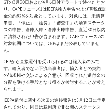
GTの3月30日および4月6日付アラートで述べたとお
り、CAPEフェーズ1はIEEPA輸入申告および関税保証
金の約82%を対象としています。対象には、未清算
申告、「停止」「延長」「審査中」の清算ステータ
スの申告、倉庫入庫・倉庫出庫申告、直近80日以内
に清算された申告が含まれます。CAPEフェーズ2の
対象範囲については、CBPはまだ公表していませ
ん。
CBPから直接還付を受けられるのは輸入者のみで
す。輸入者でない下流当事者は、輸入者との契約上
の請求権や交渉による合意が、回収された還付金の
分配を受ける手段となり得るか検討することが考え
られます。
IEEPA還付に関する次回の進捗報告は5月12日に予定
されており、同日は裁判所で非公開のステータス・