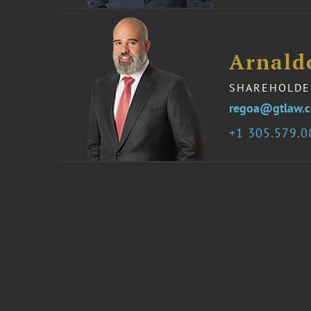
Arnaldo
SHAREHOLDE
regoa@gtlaw.
1 305.579.