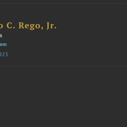
 C. Rego, Jr.
R
com
0823