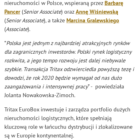
nieruchomości w Polsce, wspieraną przez
Barbarę
Pancer
(
Senior Associate
) oraz
Annę Wiśniewską
(
Senior Associate
), a także
Marcina Gralewskiego
(
Associate
).
“
Polska jest jednym z najbardziej atrakcyjnych rynków
dla zagranicznych inwestorów. Polski rynek logistyczny
rozkwita, a jego tempo rozwoju jest dalej niebywale
szybkie. Transakcja Tritax odzwierciedla powyższą tezę i
dowodzi, że rok 2020 będzie wymagał od nas dużo
zaangażowania i intensywnej pracy
” - powiedziała
Jolanta Nowakowska-Zimoch.
Tritax EuroBox inwestuje i zarządza portfolio dużych
nieruchomości logistycznych, które spełniają
kluczową role w łańcuchu dystrybucji i zlokalizowane
są w Europie kontynentalnej.