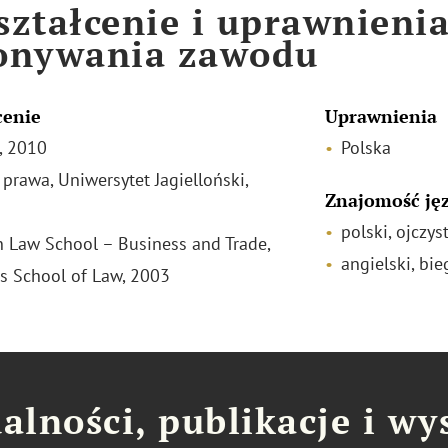
ztałcenie i uprawnieni
onywania zawodu
cenie
Uprawnienia
, 2010
Polska
 prawa, Uniwersytet Jagielloński,
Znajomość ję
polski, ojczys
 Law School – Business and Trade,
angielski, bie
 School of Law, 2003
alności, publikacje i wy