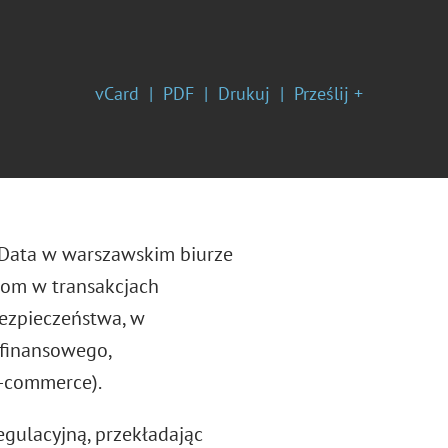
vCard
PDF
Drukuj
Prześlij +
& Data w warszawskim biurze
tom w transakcjach
bezpieczeństwa, w
 finansowego,
e-commerce).
egulacyjną, przekładając