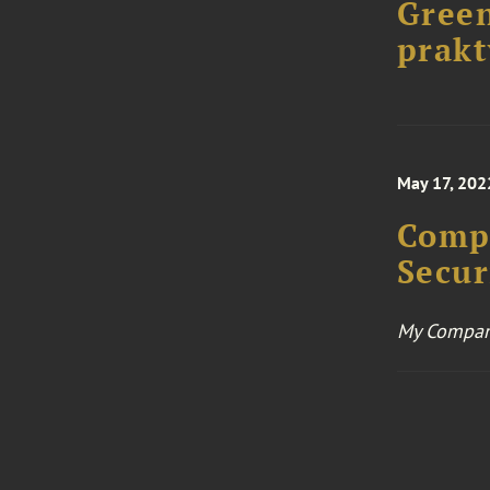
Green
prakt
May 17, 202
Compa
Secur
My Compan