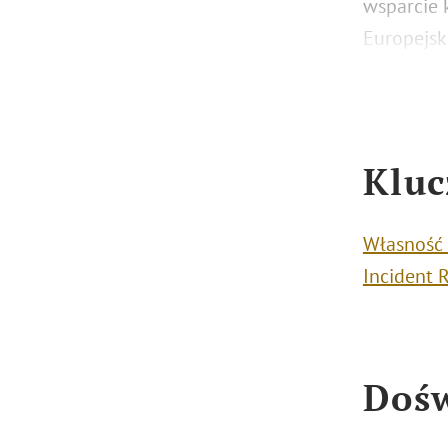
wsparcie 
Europejski
Kluc
Własność 
Incident 
Dośw