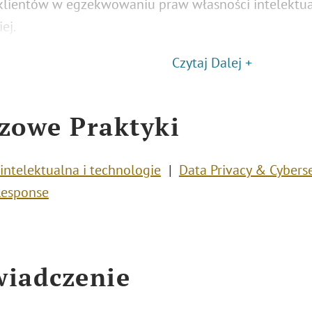
klientów w egzekwowaniu praw własności intelektual
ej.
Czytaj Dalej +
zowe Praktyki
intelektualna i technologie
Data Privacy & Cyberse
Response
iadczenie