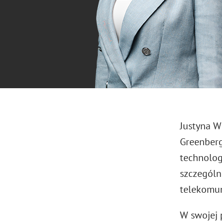
Justyna W
Greenberg
technolog
szczególn
telekomun
W swojej 