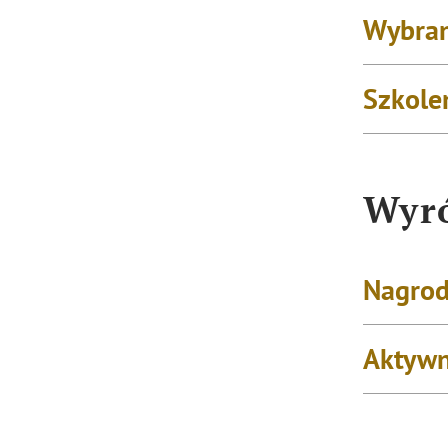
Wybran
Szkole
Wyró
Nagrod
Aktywn