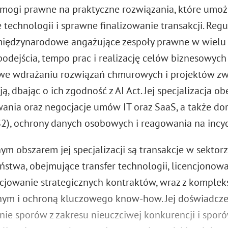
mogi prawne na praktyczne rozwiązania, które umoż
 technologii i sprawne finalizowanie transakcji. Reg
międzynarodowe angażujące zespoły prawne w wielu j
podejścia, tempo prac i realizację celów biznesowych 
we wdrażaniu rozwiązań chmurowych i projektów zw
ją, dbając o ich zgodność z AI Act. Jej specjalizacja 
ania oraz negocjacje umów IT oraz SaaS, a także d
2), ochrony danych osobowych i reagowania na incy
ym obszarem jej specjalizacji są transakcje w sektorz
ństwa, obejmujące transfer technologii, licencjonowa
cjowanie strategicznych kontraktów, wraz z kompl
nym i ochroną kluczowego know-how. Jej doświadcze
ie sporów z zakresu nieuczciwej konkurencji i spor