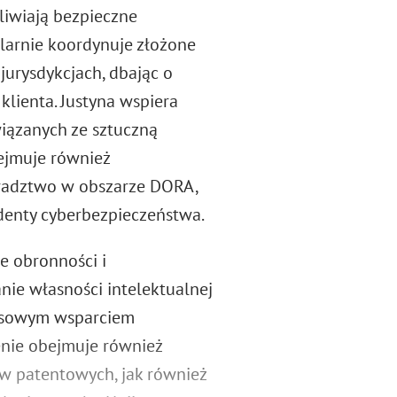
liwiają bezpieczne
ularnie koordynuje złożone
urysdykcjach, dbając o
klienta. Justyna wspiera
iązanych ze sztuczną
obejmuje również
oradztwo w obszarze DORA,
denty cyberbezpieczeństwa.
e obronności i
nie własności intelektualnej
eksowym wsparciem
nie obejmuje również
ów patentowych, jak również