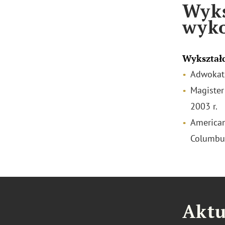
Wyks
wyk
Wykształ
Adwokat
Magister
2003 r.
American
Columbus
Aktu