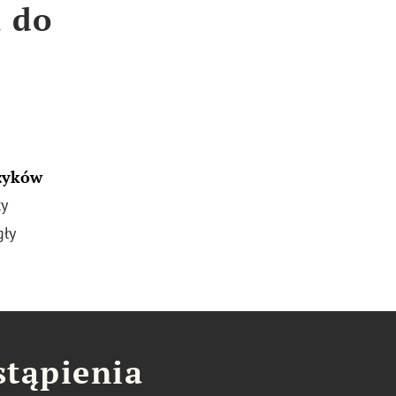
a do
zyków
ty
gły
stąpienia