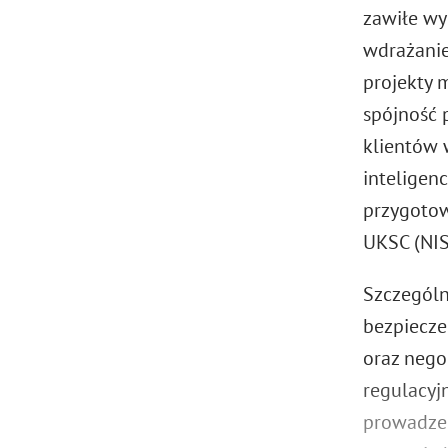
zawiłe wy
wdrażanie
projekty 
spójność 
klientów 
inteligenc
przygotow
UKSC (NIS
Szczególn
bezpiecze
oraz nego
regulacyj
prowadzen