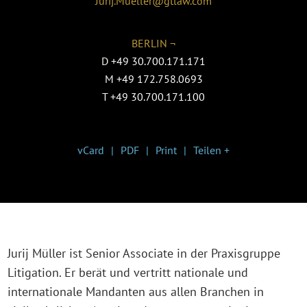
Jurij.Mueller@gtlaw.com
BERLIN ¬
D
+49 30.700.171.171
M
+49 172.758.0693
T
+49 30.700.171.100
vCard
PDF
Print
Teilen +
Jurij Müller ist Senior Associate in der Praxisgruppe
Litigation. Er berät und vertritt nationale und
internationale Mandanten aus allen Branchen in