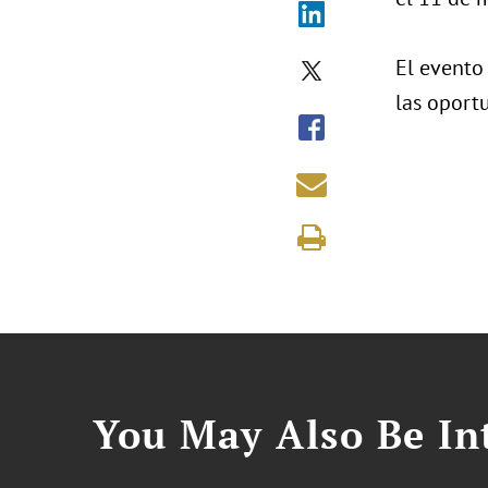
El evento 
las oport
You May Also Be Int