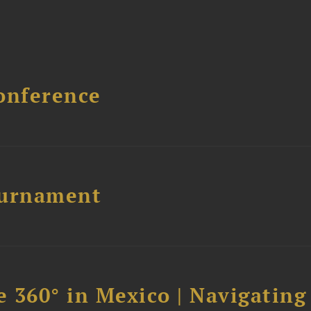
onference
ournament
 360° in Mexico | Navigating