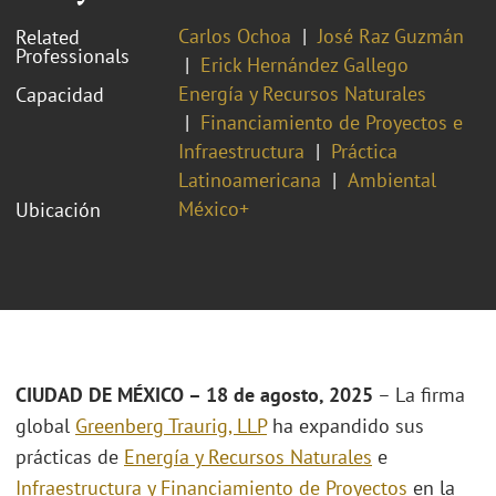
Carlos Ochoa
José Raz Guzmán
Related
Professionals
Erick Hernández Gallego
Energía y Recursos Naturales
Capacidad
Financiamiento de Proyectos e
Infraestructura
Práctica
Latinoamericana
Ambiental
México+
Ubicación
CIUDAD DE MÉXICO – 18 de agosto, 2025
– La firma
global
Greenberg Traurig, LLP
ha expandido sus
prácticas de
Energía y Recursos Naturales
e
Infraestructura y Financiamiento de Proyectos
en la