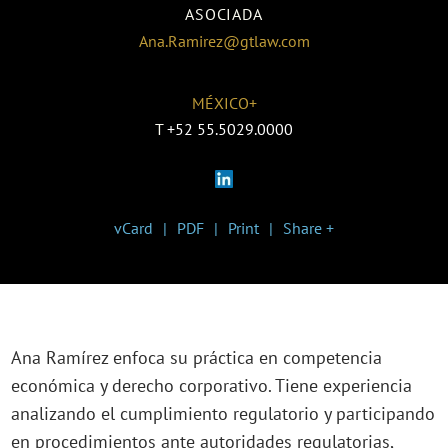
ASOCIADA
Ana.Ramirez@gtlaw.com
MÉXICO+
T
+52 55.5029.0000
vCard
PDF
Print
Share +
Ana Ramírez enfoca su práctica en competencia
económica y derecho corporativo. Tiene experiencia
analizando el cumplimiento regulatorio y participando
en procedimientos ante autoridades regulatorias,