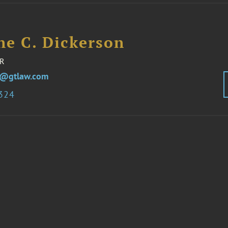
ne C. Dickerson
R
n@gtlaw.com
2324