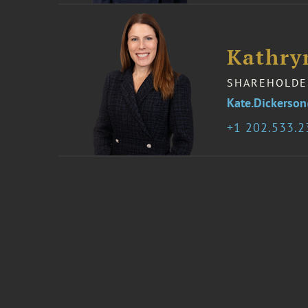
Kathry
SHAREHOLDE
Kate.Dickerso
1 202.533.