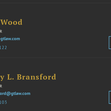
 Wood
R
gtlaw.com
3122
y L. Bransford
R
ford@gtlaw.com
3103