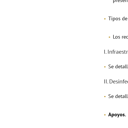
presen
Tipos de
Los re
I. Infraes
Se detal
II. Desinf
Se detal
Apoyos.