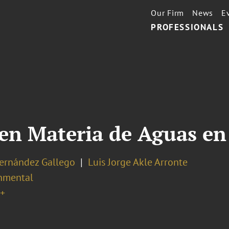
Our Firm
News
E
PROFESSIONALS
 en Materia de Aguas en
Hernández Gallego
Luis Jorge Akle Arronte
nmental
+