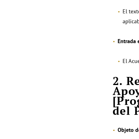
El tex
aplicab
Entrada 
El Acu
2. R
Apoy
[Pro
del 
Objeto d