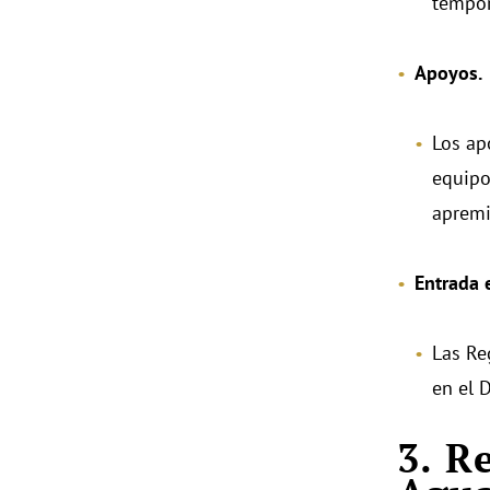
tempora
Apoyos.
Los apo
equipo
apremi
Entrada 
Las Re
en el 
3. R