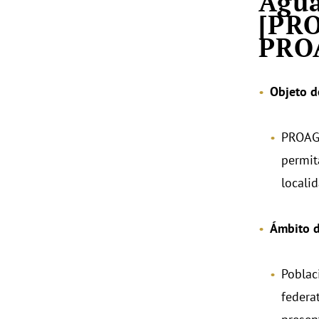
Agua
[PRO
PRO
Objeto d
PROAGU
permit
locali
Ámbito d
Poblac
federa