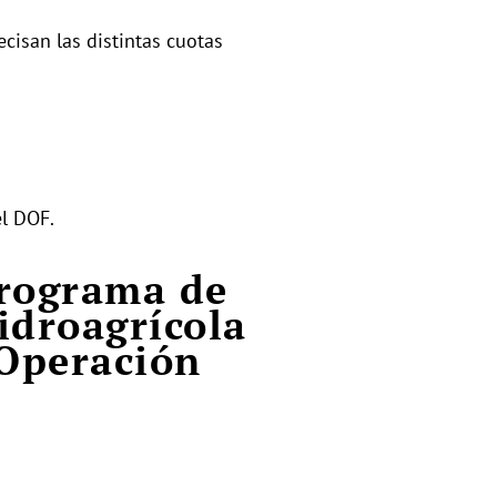
ecisan las distintas cuotas
el DOF.
Programa de
idroagrícola
 Operación