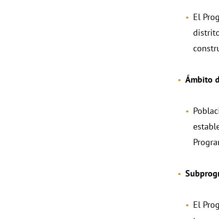
El Prog
distrit
constru
Ámbito d
Poblac
establ
Progra
Subprog
El Pro