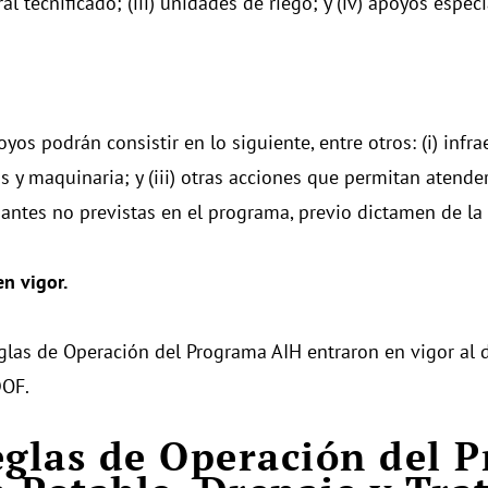
l tecnificado; (iii) unidades de riego; y (iv) apoyos especi
yos podrán consistir en lo siguiente, entre otros: (i) infrae
s y maquinaria; y (iii) otras acciones que permitan atend
antes no previstas en el programa, previo dictamen de la 
en vigor.
glas de Operación del Programa AIH entraron en vigor al d
DOF.
eglas de Operación del 