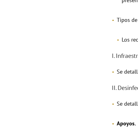
presen
Tipos de
Los re
I. Infraes
Se detal
II. Desinf
Se detal
Apoyos.