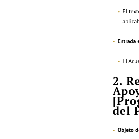
El tex
aplicab
Entrada 
El Acu
2. R
Apoy
[Pro
del 
Objeto d