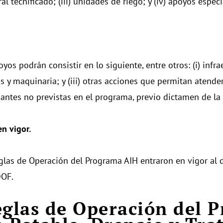
l tecnificado; (iii) unidades de riego; y (iv) apoyos especi
yos podrán consistir en lo siguiente, entre otros: (i) infrae
s y maquinaria; y (iii) otras acciones que permitan atend
antes no previstas en el programa, previo dictamen de la 
en vigor.
glas de Operación del Programa AIH entraron en vigor al d
DOF.
eglas de Operación del 