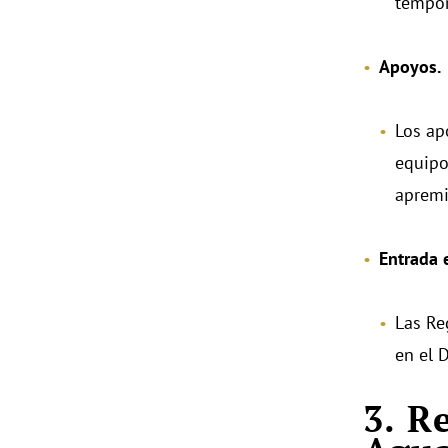
tempora
Apoyos.
Los apo
equipo
apremi
Entrada 
Las Re
en el 
3. R