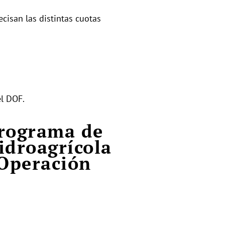
ecisan las distintas cuotas
el DOF.
Programa de
idroagrícola
 Operación