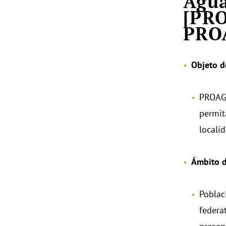
Agua
[PRO
PRO
Objeto d
PROAGU
permit
locali
Ámbito d
Poblac
federa