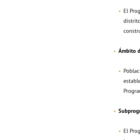
El Prog
distrit
constru
Ámbito d
Poblac
establ
Progra
Subprog
El Pro