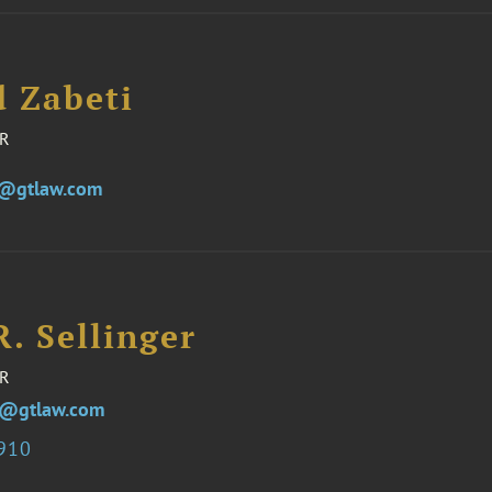
 Zabeti
R
i@gtlaw.com
R. Sellinger
R
er@gtlaw.com
7910