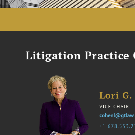
Litigation Practice
Lori G
VICE CHAIR
cohenl@gtlaw
1 678.553.