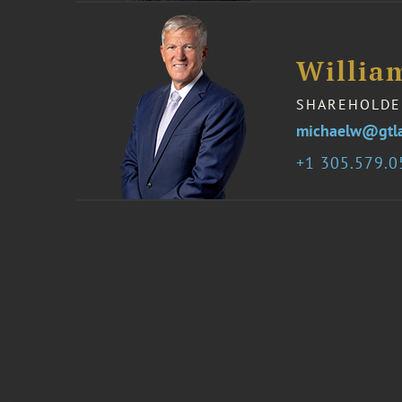
William
SHAREHOLDE
michaelw@gtl
1 305.579.