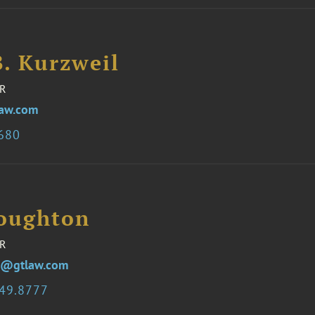
B. Kurzweil
R
law.com
2680
oughton
R
n@gtlaw.com
349.8777