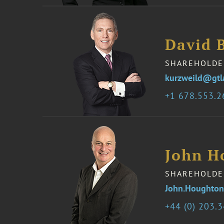
David 
SHAREHOLDE
kurzweild@gt
1 678.553.
John H
SHAREHOLDE
John.Houghto
44 (0) 203.