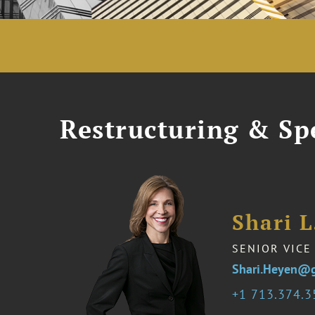
Restructuring & Spe
Shari L
SENIOR VICE
Shari.Heyen@g
1 713.374.