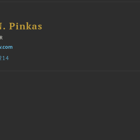
N. Pinkas
R
w.com
9214