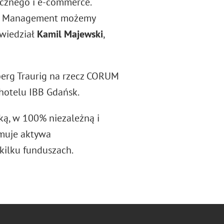
cznego i e-commerce.
set Management możemy
owiedział
Kamil Majewski
,
berg Traurig na rzecz CORUM
otelu IBB Gdańsk.
ą, w 100% niezależną i
jmuje aktywa
ilku funduszach.