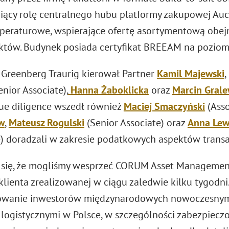
iący rolę centralnego hubu platformy zakupowej Auc
mperaturowe, wspierające ofertę asortymentową ob
uktów. Budynek posiada certyfikat BREEAM na poziomi
Greenberg Traurig kierował Partner
Kamil Majewski
,
nior Associate),
Hanna Żaboklicka
oraz
Marcin Grale
ue diligence wszedł również
Maciej Smaczyński
(Asso
w
,
Mateusz Rogulski
(Senior Associate) oraz
Anna Le
e) doradzali w zakresie podatkowych aspektów transak
 się, że mogliśmy wesprzeć CORUM Asset Management 
klienta zrealizowanej w ciągu zaledwie kilku tygodni
sowanie inwestorów międzynarodowych nowoczesnymi
logistycznymi w Polsce, w szczególności zabezpiec