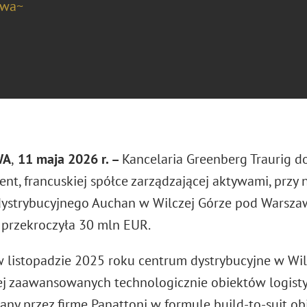
awa~
WA
,
11
maja 2026 r. –
Kancelaria Greenberg Traurig 
t, francuskiej spółce zarządzającej aktywami, prz
ystrybucyjnego Auchan w Wilczej Górze pod Warszaw
i przekroczyła 30 mln EUR.
 listopadzie 2025 roku centrum dystrybucyjne w Wilc
ej zaawansowanych technologicznie obiektów logisty
y przez firmę Panattoni w formule build-to-suit obi