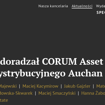
Nasza kancelaria
Aktualności
Wyda
SPE
g doradzał CORUM Asse
ystrybucyjnego Auchan
Majewski
Maciej Kacymirow
Jakub Gajzler
Mate
dowska-Skwarek
Maciej Smaczyński
Hanna Żabo
tate