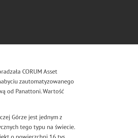
doradzała CORUM Asset
y nabyciu zautomatyzowanego
ą od Panattoni. Wartość
zej Górze jest jednym z
cznych tego typu na świecie.
ekt o powierzchni 16 tys.