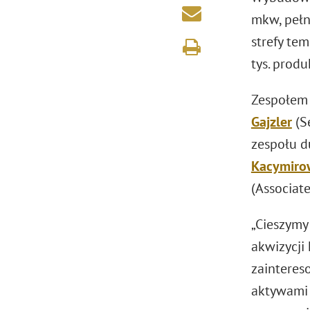
mkw, pełn
strefy te
tys. prod
Zespołem 
Gajzler
(Se
zespołu d
Kacymiro
(Associat
„Cieszymy
akwizycji 
zaintere
aktywami 