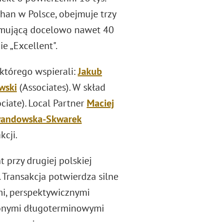
han w Polsce, obejmuje trzy
ejmującą docelowo nawet 40
e „Excellent".
 którego wspierali:
Jakub
wski
(Associates). W skład
ciate). Local Partner
Maciej
wandowska-Skwarek
cji.
przy drugiej polskiej
. Transakcja potwierdza silne
, perspektywicznymi
zonymi długoterminowymi