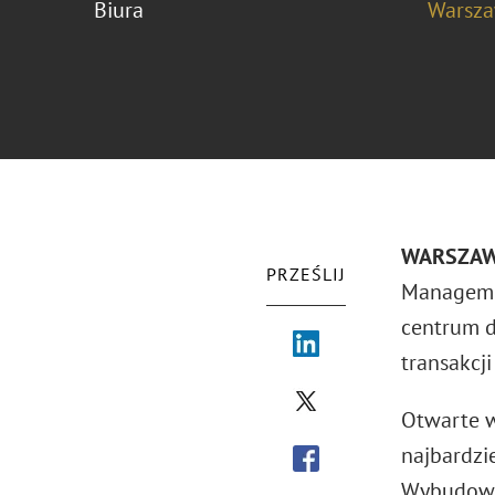
Biura
Warsz
WARSZA
PRZEŚLIJ
Managemen
centrum d
transakcj
Otwarte w
najbardzi
Wybudowan