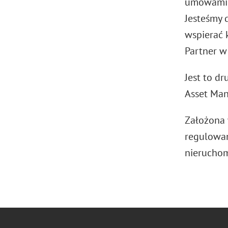
umowami n
Jesteśmy
wspierać 
Partner w
Jest to d
Asset Man
Założona 
regulowan
nieruchom