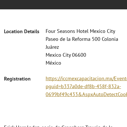
Four Seasons Hotel Mexico City
Location Details
Paseo de la Reforma 500 Colonia
Juárez
Mexico City 06600
México
https://iccmexcapacitacion.mx/Event
Registration
pguid=b337a0de-df8b-458f-832a-
0699bf49c433&AspxAutoDetectCook