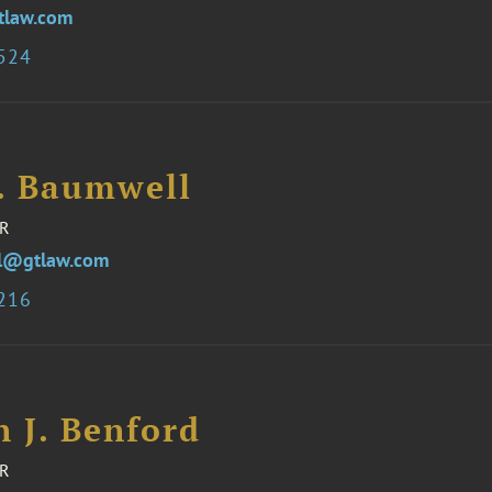
tlaw.com
0524
S. Baumwell
R
l@gtlaw.com
5216
 J. Benford
R