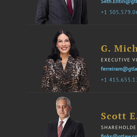
Seth.Entin@gt
1 305.579.
G. Mich
EXECUTIVE V
ferreiram@gtl
1 415.655.
Scott E
SHAREHOLDE
finks@gtlaw.c