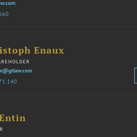
aw.com
0660
ristoph Enaux
AREHOLDER
ux@gtlaw.com
71.140
 Entin
R