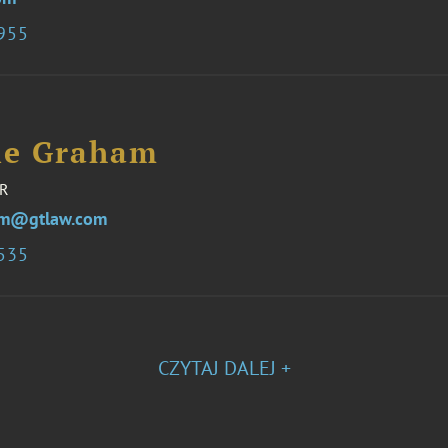
6955
le Graham
R
am@gtlaw.com
2535
CZYTAJ DALEJ +