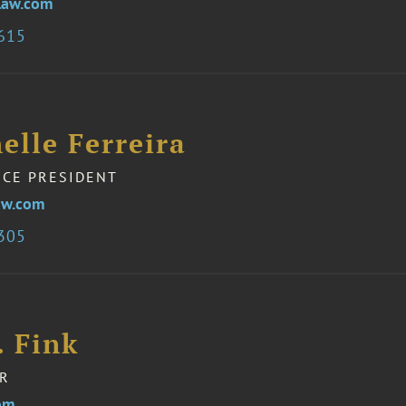
law.com
0615
elle Ferreira
ICE PRESIDENT
aw.com
1305
. Fink
R
om