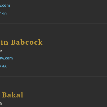
w.com
2640
in Babcock
R
aw.com
8296
. Bakal
R