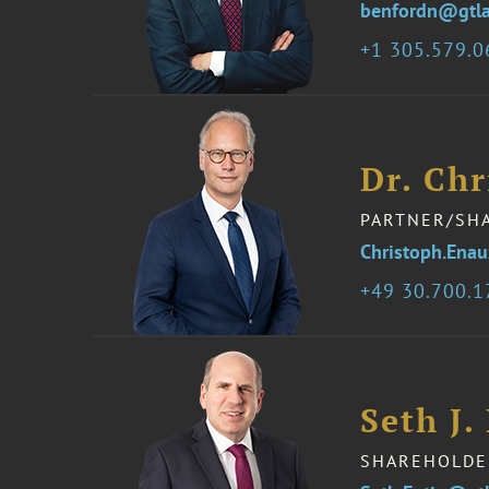
benfordn@gtl
1 305.579.
Dr. Ch
PARTNER/SH
Christoph.Ena
49 30.700.1
Seth J.
SHAREHOLDE