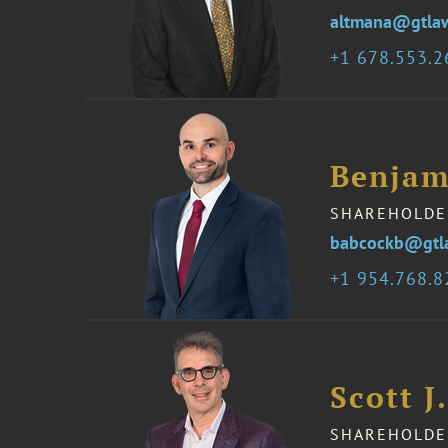
altmana@gtla
1 678.553.
Benjam
SHAREHOLDE
babcockb@gtl
1 954.768.
Scott J
SHAREHOLDE