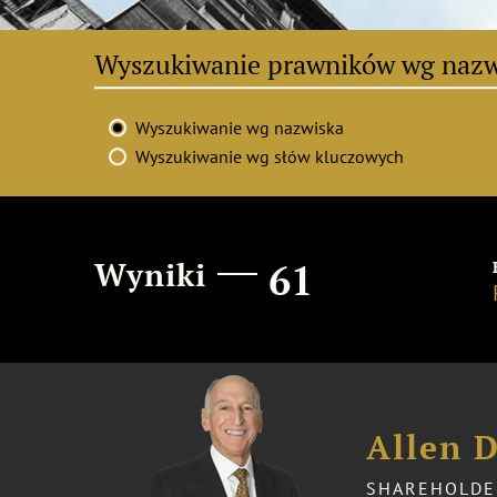
Wyszukiwanie wg nazwiska
Wyszukiwanie wg słów kluczowych
Wyniki
61
Allen 
SHAREHOLDE