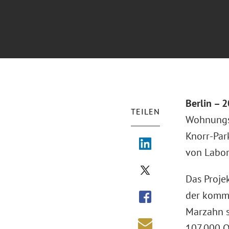
Berlin – 
TEILEN
Wohnungs
Knorr-Par
von Labor
Das Proje
der komme
Marzahn s
107.000 Q