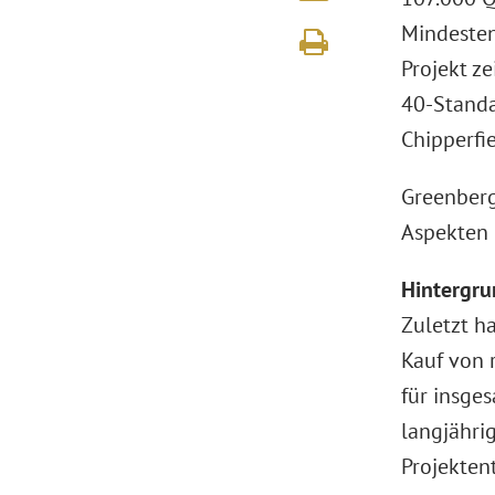
Mindesten
Projekt z
40-Standa
Chipperfie
Greenberg
Aspekten 
Hintergru
Zuletzt h
Kauf von 
für insge
langjähri
Projekten