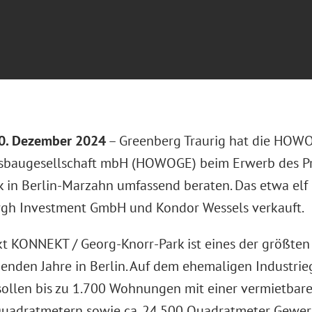
20. Dezember 2024
– Greenberg Traurig hat die HOW
baugesellschaft mbH (HOWOGE) beim Erwerb des Pr
k in Berlin-Marzahn umfassend beraten. Das etwa el
gh Investment GmbH und Kondor Wessels verkauft.
kt KONNEKT / Georg-Knorr-Park ist eines der größte
nden Jahre in Berlin. Auf dem ehemaligen Industri
ollen bis zu 1.700 Wohnungen mit einer vermietbar
uadratmetern sowie ca. 24.500 Quadratmeter Gewerb