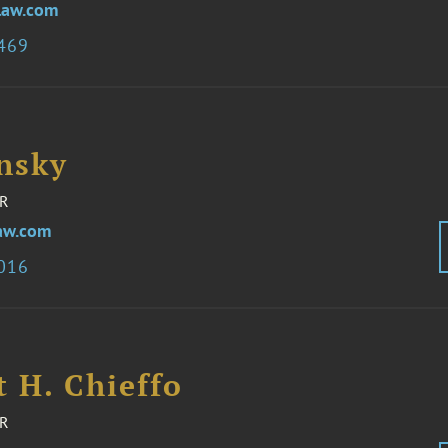
law.com
1469
nsky
R
aw.com
8016
 H. Chieffo
R