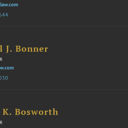
tlaw.com
1644
l J. Bonner
R
w.com
8030
e K. Bosworth
R