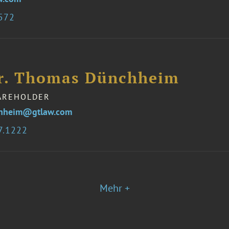
8572
Dr. Thomas Dünchheim
AREHOLDER
hheim@gtlaw.com
7.1222
Mehr +