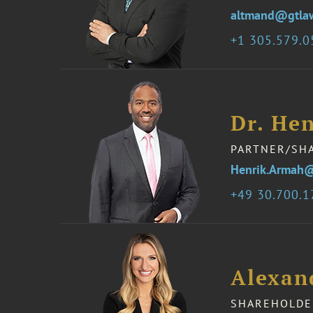
altmand@gtla
1 305.579.
Dr. He
PARTNER/SH
Henrik.Armah
49 30.700.1
Alexand
SHAREHOLDE