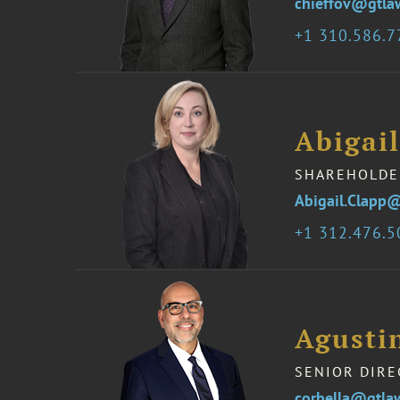
chieffov@gtla
1 310.586.
Abigail
SHAREHOLDE
Abigail.Clapp
1 312.476.
Agustin
SENIOR DIR
corbella@gtla