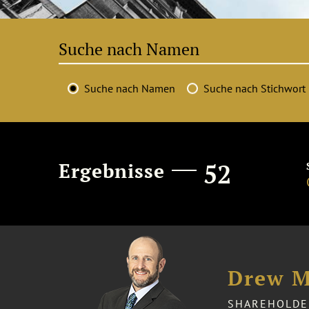
Suche nach Namen
Suche nach Stichwort
Ergebnisse
52
Drew M
SHAREHOLDE