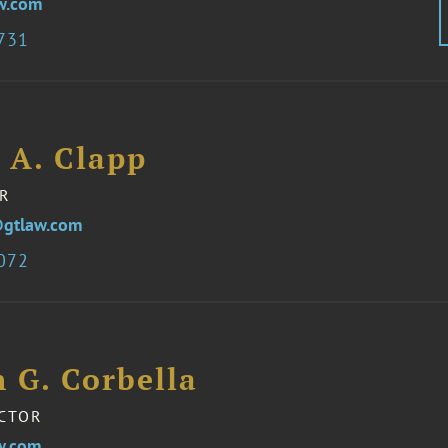
w.com
7731
 A. Clapp
R
@gtlaw.com
5072
 G. Corbella
ECTOR
w.com