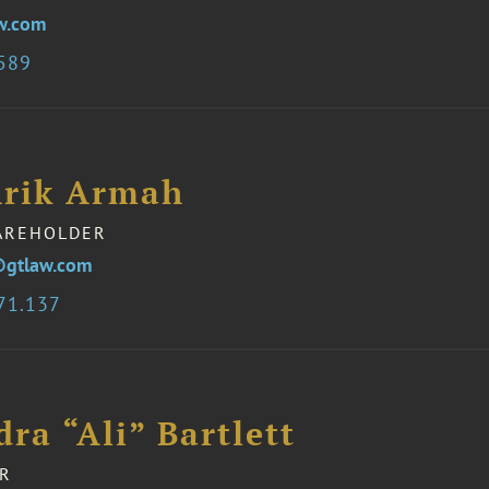
w.com
0589
nrik Armah
AREHOLDER
@gtlaw.com
71.137
ra “Ali” Bartlett
R