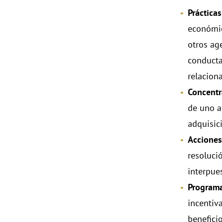
Práctica
económico
otros ag
conducta
relacion
Concentr
de uno a
adquisici
Acciones
resoluci
interpues
Programa
incentiv
benefici