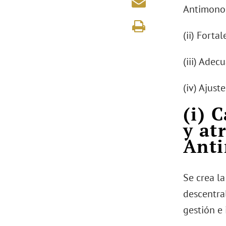
Antimono
(ii) Fort
(iii) Adec
(iv) Ajust
(i) 
y at
Anti
Se crea l
descentra
gestión e