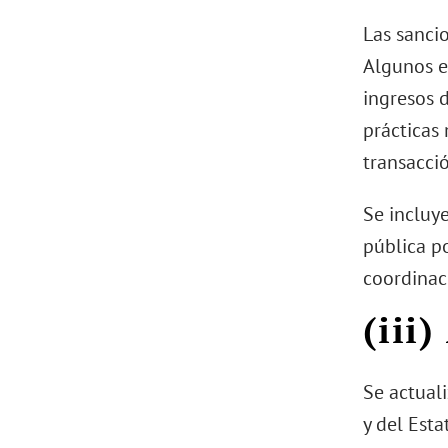
Las sanci
Algunos e
ingresos 
prácticas 
transacci
Se incluy
pública p
coordinac
(iii
Se actuali
y del Est