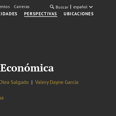
entos
Carreras
español
Buscar
CIDADES
PERSPECTIVAS
UBICACIONES
a Económica
Olea Salgado
Valery Dayne García
na