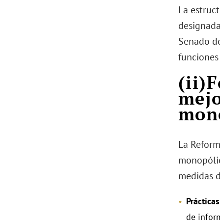
La estruc
designadas
Senado de
funciones 
(ii)
mejo
mono
La Reform
monopólica
medidas d
Práctica
de infor