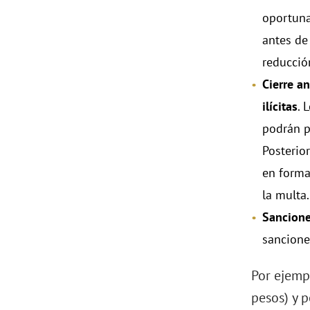
oportuna
antes de 
reducció
Cierre a
ilícitas
. 
podrán p
Posterio
en forma
la multa.
Sancione
sancione
Por ejemp
pesos) y 