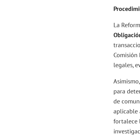
Procedimie
La Reform
Obligació
transacci
Comisión 
legales, e
Asimismo,
para dete
de comuni
aplicable
fortalece
investiga