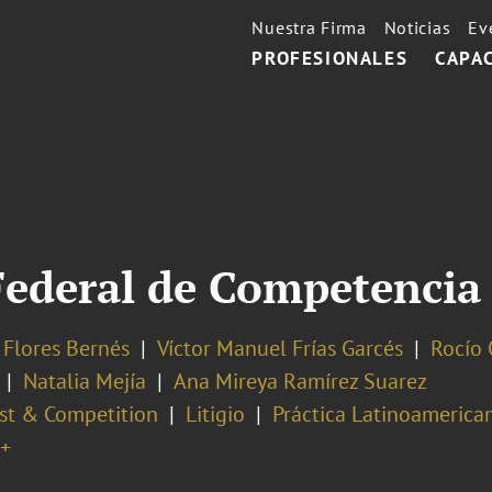
Nuestra Firma
Noticias
Ev
PROFESIONALES
CAPA
 Federal de Competenci
 Flores Bernés
Víctor Manuel Frías Garcés
Rocío 
Natalia Mejía
Ana Mireya Ramírez Suarez
ust & Competition
Litigio
Práctica Latinoamerica
+