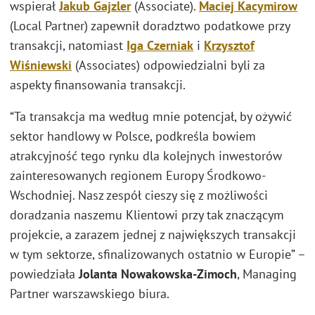
wspierał
Jakub Gajzler
(Associate).
Maciej Kacymirow
(Local Partner) zapewnił doradztwo podatkowe przy
transakcji, natomiast
Iga Czerniak
i
Krzysztof
Wiśniewski
(Associates) odpowiedzialni byli za
aspekty finansowania transakcji.
“Ta transakcja ma według mnie potencjał, by ożywić
sektor handlowy w Polsce, podkreśla bowiem
atrakcyjność tego rynku dla kolejnych inwestorów
zainteresowanych regionem Europy Środkowo-
Wschodniej. Nasz zespół cieszy się z możliwości
doradzania naszemu Klientowi przy tak znaczącym
projekcie, a zarazem jednej z największych transakcji
w tym sektorze, sfinalizowanych ostatnio w Europie” –
powiedziała
Jolanta Nowakowska-Zimoch
, Managing
Partner warszawskiego biura.