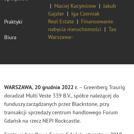
Maciej Kacymirow
Jakub
Gajzler
Iga Czerniak
Real Estate
Finansowanie
Praktyki
nabycia nieruchomości
Tax
Warszawa~
Biura
WARSZAWA, 20 grudnia 2022 r.
– Greenberg Traurig
doradzał Multi Veste 339 B.V., spółce należącej do
funduszy zarządzanych przez Blackstone, przy
transakcji sprzedaży centrum handlowego Forum
Gdańsk na rzecz NEPI Rockcastle.