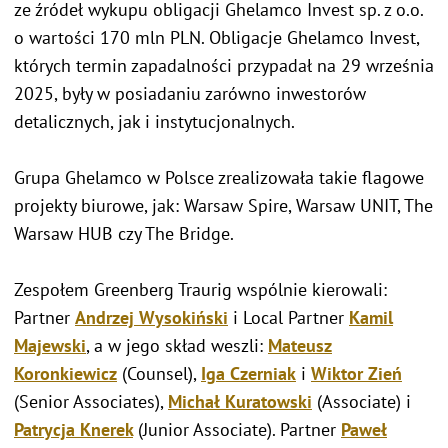
ze źródeł wykupu obligacji Ghelamco Invest sp. z o.o.
o wartości 170 mln PLN. Obligacje Ghelamco Invest,
których termin zapadalności przypadał na 29 września
2025, były w posiadaniu zarówno inwestorów
detalicznych, jak i instytucjonalnych.
Grupa Ghelamco w Polsce zrealizowała takie flagowe
projekty biurowe, jak: Warsaw Spire, Warsaw UNIT, The
Warsaw HUB czy The Bridge.
Zespołem Greenberg Traurig wspólnie kierowali:
Partner
Andrzej Wysokiński
i Local Partner
Kamil
Majewski
, a w jego skład weszli:
Mateusz
Koronkiewicz
(Counsel),
Iga Czerniak
i
Wiktor Zień
(Senior Associates),
Michał Kuratowski
(Associate) i
Patrycja Knerek
(Junior Associate). Partner
Paweł