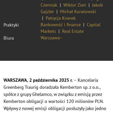
Czerniak
Wiktor Zień
Jakub
Gajzler
Michał Kuratowski
Patrycja Knerek
Bankowość i finanse
Capital
Praktyki
Markets
Real Estate
Warszawa~
Biura
WARSZAWA, 2 października 2025 r.
– Kancelaria
Greenberg Traurig doradzała Kemberton sp. z o.o.,
spółce z grupy Ghelamco, w związku z emisją przez
Kemberton obligacji o wartości 120 milionów PLN.
Wpływy z nowej emisji obligacji posłużyły jako jedno