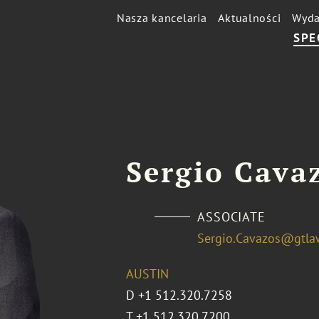
Nasza kancelaria
Aktualności
Wyda
SPE
Sergio Cava
ASSOCIATE
Sergio.Cavazos@gtla
AUSTIN
D
+1 512.320.7258
T
+1 512.320.7200