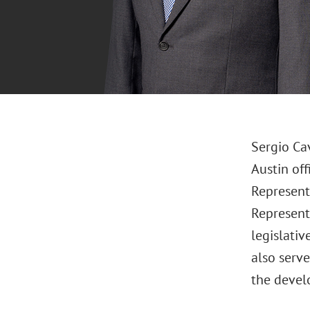
Sergio Ca
Austin of
Representa
Representa
legislativ
also serv
the devel