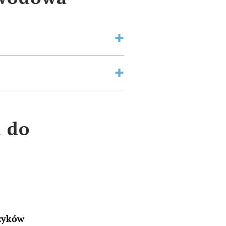
a do
zyków