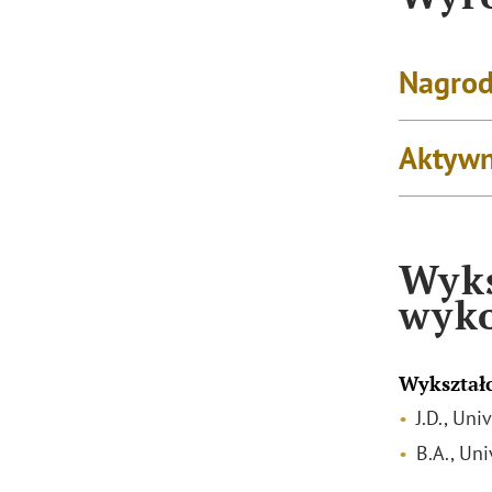
Nagrod
Aktywn
Wyks
wyk
Wykształ
J.D., Uni
B.A., Uni