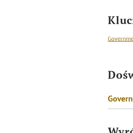
Kluc
Governme
Dośw
Govern
Wyró