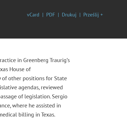
vCard
PDF
Drukuj
Prześlij +
actice in Greenberg Traurig’s
exas House of
 of other positions for State
gislative agendas, reviewed
assage of legislation. Sergio
nce, where he assisted in
dical billing in Texas.