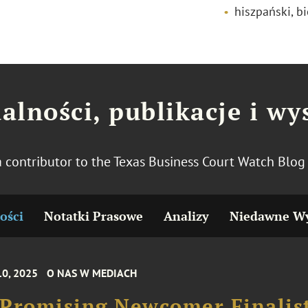
hiszpański, bi
alności, publikacje i wy
 a contributor to the Texas Business Court Watch Blo
ości
Notatki Prasowe
Analizy
Niedawne Wy
10, 2025
O NAS W MEDIACH
Promising Newcomer Finalis