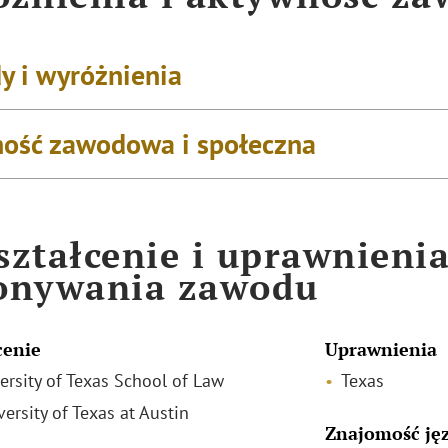
y i wyróżnienia
ość zawodowa i społeczna
ztałcenie i uprawnieni
onywania zawodu
cenie
Uprawnienia
versity of Texas School of Law
Texas
versity of Texas at Austin
Znajomość ję