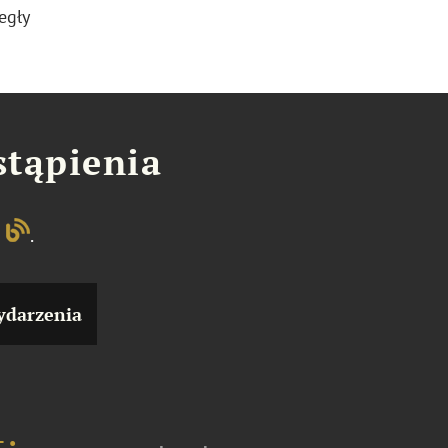
egły
stąpienia
g
.
darzenia
t: