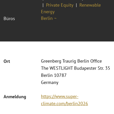
Private Equity
Renewable
Energy
Berlin ¬
Büros
Greenberg Traurig Berlin Office
Ort
The WESTLIGHT Budapester Str. 35
Berlin 10787
Germany
https://www.super-
Anmeldung
climate.com/berlin2026