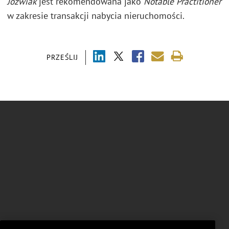
Jóźwiak
jest rekomendowana jako
Notable Practitioner
w zakresie transakcji nabycia nieruchomości.
PRZEŚLIJ