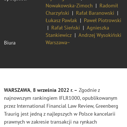
Nowakowska-Zimoch
Radomił
Charzyński
Rafał Baranowski
Łukasz Pawlak
Paweł Piotrowski
Rafał Sieński
Agnieszka
Stankiewicz
Andrzej Wysokiński
Warszawa~
Biura
WARSZAWA
,
8 września 2022 r. –
Zgodnie z
najnowszym rankingiem IFLR1000, opublikowanym
przez International Financial Law Review, Greenberg
Traurig jest jedną z najlepszych w Polsce kancelarii
prawnych w zakresie transakcji na rynkach