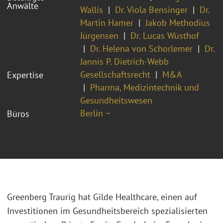
Anwälte
Wallis
Dr. Viola Bensinger
Dr.
Martin Hamer
Jakob Methodius
Jürgensen
Dr. Lucas Wüsthof
Dr. Helena von Schorlemer
Dr.
Jannis P. Dietrich-Webb
Gesellschaftsrecht
M&A
Expertise
Pharma, Medizintechnik und
Gesundheitswesen
Berlin ¬
Büros
Greenberg Traurig hat Gilde Healthcare, einen auf
Investitionen im Gesundheitsbereich spezialisierten