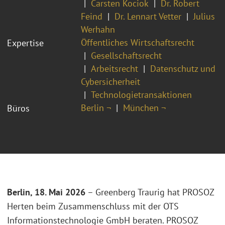
Carsten Kociok
Dr. Robert
Feind
Dr. Lennart Vetter
Julius
Werhahn
Öffentliches Wirtschaftsrecht
Expertise
Gesellschaftsrecht
Arbeitsrecht
Datenschutz und
Cybersicherheit
Technologietransaktionen
Berlin ¬
München ¬
Büros
Berlin, 18. Mai 2026
– Greenberg Traurig hat PROSOZ
Herten beim Zusammenschluss mit der OTS
Informationstechnologie GmbH beraten. PROSOZ