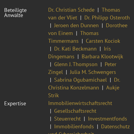
Dr. Christian Schede
Thomas
Beteiligte
Anwälte
van der Vliet
Dr. Philipp Osteroth
Jeroen den Dunnen
Dorothee
von Einem
Thomas
Timmermans
Carsten Kociok
Dr. Kati Beckmann
Iris
Dingemans
Barbara Klootwijk
Glenn J. Thompson
Peter
Zingel
Julia M. Schwengers
Sabrina Ogubamichael
Dr.
Christina Konzelmann
Aukje
Strik
Immobilienwirtschaftsrecht
Expertise
Gesellschaftsrecht
Steuerrecht
Investmentfonds
Immobilienfonds
Datenschutz