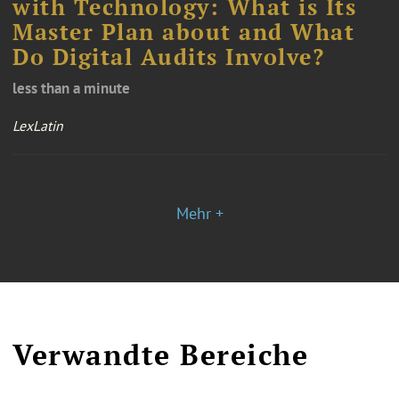
with Technology: What is Its
Master Plan about and What
Do Digital Audits Involve?
less than a minute
LexLatin
Mehr +
Verwandte Bereiche