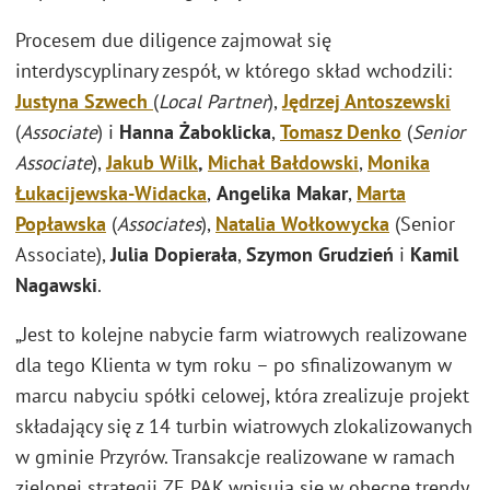
Procesem due diligence zajmował się
interdyscyplinary zespół, w którego skład wchodzili:
Justyna Szwech
(
Local Partner
),
Jędrzej Antoszewski
(
Associate
) i
Hanna Żaboklicka
,
Tomasz Denko
(
Senior
Associate
),
Jakub Wilk
,
Michał Bałdowski
,
Monika
Łukacijewska-Widacka
,
Angelika Makar
,
Marta
Popławska
(
Associates
),
Natalia Wołkowycka
(Senior
Associate),
Julia Dopierała
,
Szymon Grudzień
i
Kamil
Nagawski
.
„Jest to kolejne nabycie farm wiatrowych realizowane
dla tego Klienta w tym roku – po sfinalizowanym w
marcu nabyciu spółki celowej, która zrealizuje projekt
składający się z 14 turbin wiatrowych zlokalizowanych
w gminie Przyrów. Transakcje realizowane w ramach
zielonej strategii ZE PAK wpisują się w obecne trendy