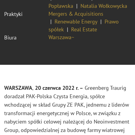
Popławska
Natalia Wołkowycka
Mergers & Acquisitions
Praktyki
Renewable Energy
Prawo
spółek
Real Estate
Warszawa~
Biura
WARSZAWA
,
20 czerwca 2022 r. –
Greenberg Traurig
doradzał
PAK-Polska Czysta Energia, spółce
wchodzącej w skład Grupy ZE PAK
, jednemu z liderów
transformacji energetycznej w Polsce, w związku z
nabyciem spółki celowej należącej do Neoinvestment
Group, odpowiedzialnej za budowę farmy wiatrowej