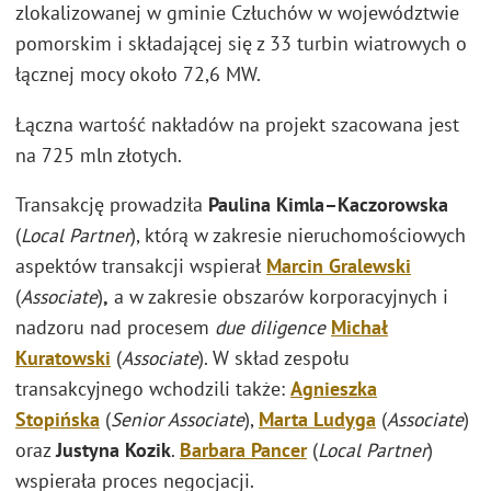
zlokalizowanej w gminie Człuchów w województwie
pomorskim i składającej się z 33 turbin wiatrowych o
łącznej mocy około 72,6 MW.
Łączna wartość nakładów na projekt szacowana jest
na 725 mln złotych.
Transakcję prowadziła
Paulina Kimla–Kaczorowska
(
Local Partner
), którą w zakresie nieruchomościowych
aspektów transakcji wspierał
Marcin Gralewski
(
Associate
)
,
a w zakresie obszarów korporacyjnych i
nadzoru nad procesem
due diligence
Michał
Kuratowski
(
Associate
). W skład zespołu
transakcyjnego wchodzili także:
Agnieszka
Stopińska
(
Senior Associate
),
Marta Ludyga
(
Associate
)
oraz
Justyna Kozik
.
Barbara Pancer
(
Local Partner
)
wspierała proces negocjacji.