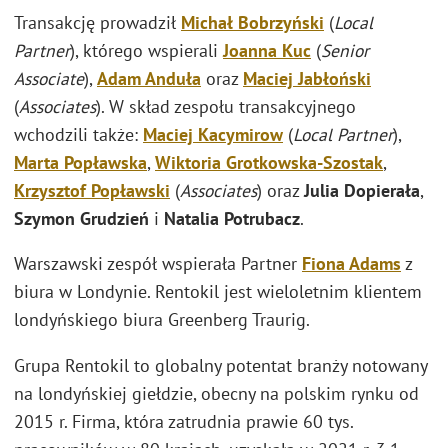
Transakcję prowadził
Michał Bobrzyński
(
Local
Partner
), którego wspierali
Joanna Kuc
(
Senior
Associate
),
Adam Anduła
oraz
Maciej Jabłoński
(
Associates
). W skład zespołu transakcyjnego
wchodzili także:
Maciej Kacymirow
(
Local Partner
),
Marta Popławska
,
Wiktoria Grotkowska-Szostak
,
Krzysztof Popławski
(
Associates
) oraz
Julia Dopierała
,
Szymon Grudzień
i
Natalia Potrubacz
.
Warszawski zespół wspierała Partner
Fiona Adams
z
biura w Londynie. Rentokil jest wieloletnim klientem
londyńskiego biura Greenberg Traurig.
Grupa Rentokil to globalny potentat branży notowany
na londyńskiej giełdzie, obecny na polskim rynku od
2015 r. Firma, która zatrudnia prawie 60 tys.