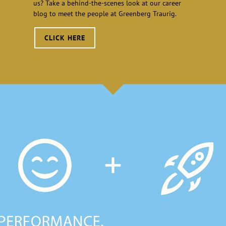
us? Take a behind-the-scenes look at our career
blog to meet the people at Greenberg Traurig.
CLICK HERE