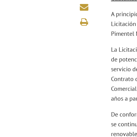
A princip
Licitación
Pimentel 
La Licita
de potenc
servicio d
Contrato 
Comercial
años a pa
De confor
se contin
renovable