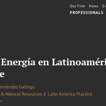
Our Firm
News
E
PROFESSIONALS
 Energía en Latinoamér
e
Hernández Gallego
 & Natural Resources
Latin America Practice
+