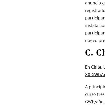
anunció q
registrad
participan
instalaci
participan
nuevo pre
C. C
En Chile,
80 GWh/a
A princip
curso tre
GWh/año, 