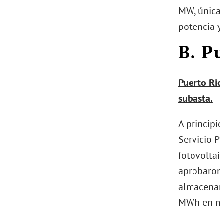
MW, única
potencia y
B. P
Puerto Ri
subasta.
A princip
Servicio P
fotovoltai
aprobaron
almacenam
MWh en m