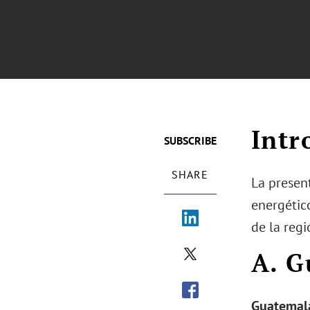
Intr
SUBSCRIBE
SHARE
La present
energétic
de la reg
A. G
Guatemala