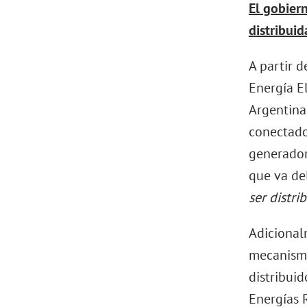
El gobier
distribuid
A partir 
Energía El
Argentina
conectado
generador
que va de
ser distri
Adicional
mecanismo
distribui
Energías 