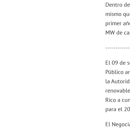
Dentro de
mismo que
primer añ
MW de cap
------------
El 09 de 
Público a
la Autori
renovable
Rico a cu
para el 2
El Negoci