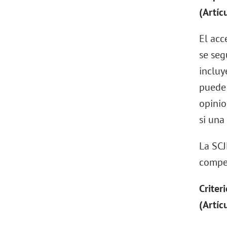
(Artícu
El acc
se seg
incluy
puede 
opinio
si una
La SCJ
compet
Criter
(Artíc