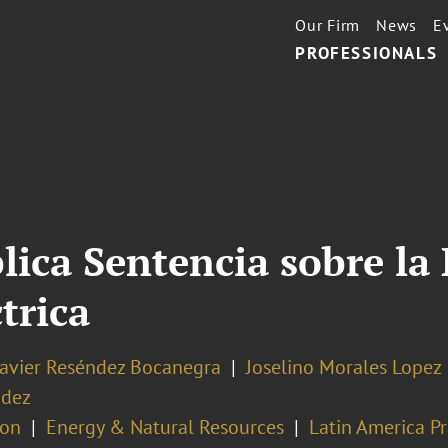
Our Firm
News
E
PROFESSIONALS
ica Sentencia sobre la 
trica
Javier Reséndez Bocanegra
Joselino Morales Lopez
ndez
ion
Energy & Natural Resources
Latin America Pr