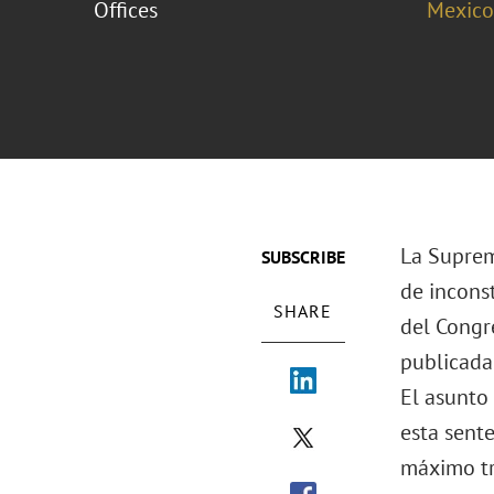
Offices
Mexico
La Suprema
SUBSCRIBE
de incons
SHARE
del Congre
publicada 
El asunto 
esta sent
máximo tr