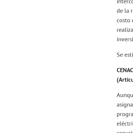
interc
de la 
costo 
realiz
invers
Se est
CENAC
(Artíc
Aunque
asigna
progra
eléctr