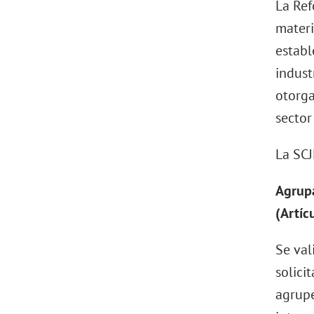
La Ref
materi
establ
indust
otorga
sector
La SCJ
Agrupa
(Artíc
Se val
solici
agrupe