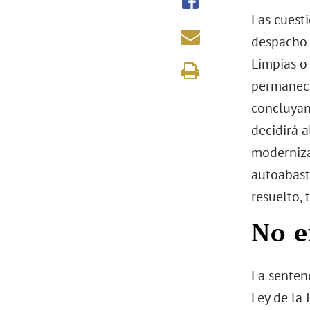
Las cuest
despacho d
Limpias o
permanece
concluyan
decidirá a
modernizac
autoabast
resuelto,
No e
La senten
Ley de la 