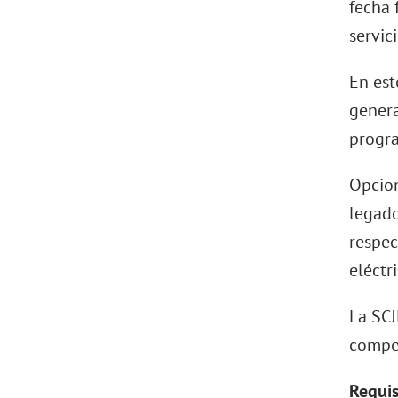
fecha 
servic
En est
genera
progra
Opcion
legado
respec
eléctr
La SCJ
compet
Requis