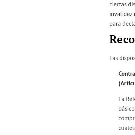
ciertas di
invalidez 
para decla
Reco
Las dispos
Contra
(Artícu
La Ref
básico
compro
cuales