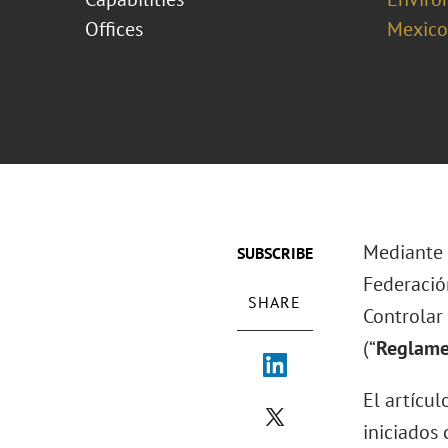
Offices
Mexico
Mediante d
SUBSCRIBE
Federació
SHARE
Controlar
(“
Reglame
El artícu
iniciados