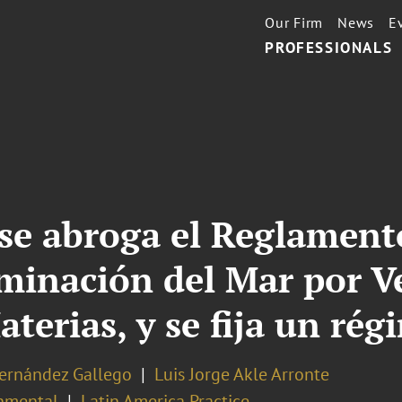
Our Firm
News
E
PROFESSIONALS
 se abroga el Reglament
minación del Mar por V
terias, y se fija un rég
Hernández Gallego
Luis Jorge Akle Arronte
nmental
Latin America Practice