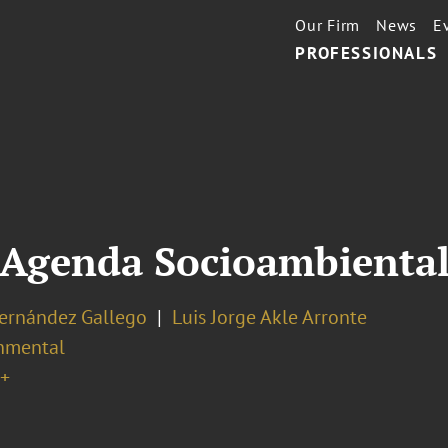
Our Firm
News
E
PROFESSIONALS
a Agenda Socioambiental
Hernández Gallego
Luis Jorge Akle Arronte
nmental
+