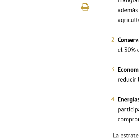
manglar
además 
agricult
Conserv
el 30% d
Economí
reducir 
Energía
particip
comprom
La estrat