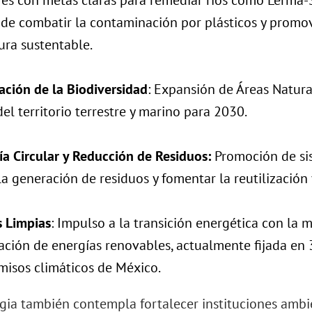
es con metas claras para remediar ríos como Lerma-Sa
de combatir la contaminación por plásticos y promove
ura sustentable​.
ación de la Biodiversidad
: Expansión de Áreas Natura
el territorio terrestre y marino para 2030​.
a Circular y Reducción de Residuos:
Promoción de sis
la generación de residuos y fomentar la reutilización y 
s Limpias
: Impulso a la transición energética con la 
ación de energías renovables, actualmente fijada en 3
isos climáticos de México​.
egia también contempla fortalecer instituciones am