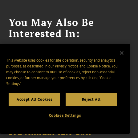
You May Also Be
Interested In:
This website uses cookies for site operation, security and analytics
purposes, as described in our
Privacy Notice
and
Cookie Notice
. You
may choose to consent to our use of cookies, reject non-essential
23 September 2026 - 25 September 2026
EVENT
cookies, or further manage your preferences by clicking “Cookie
2026 Northeast Dairy
Settings".
Conference
Accept All Cookies
Reject All
Poughkeepsie, United States
Cookies Settings
September 21, 2026, 12:00 PM - 5:00 PM PT
EVENT
3rd Annual IEA Golf