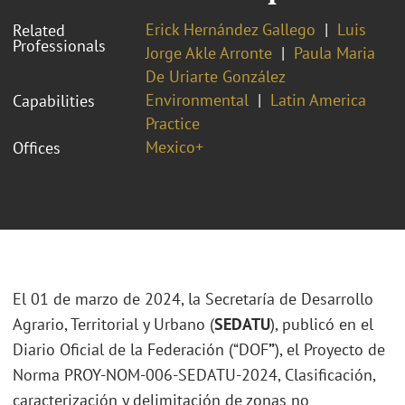
Erick Hernández Gallego
Luis
Related
Professionals
Jorge Akle Arronte
Paula Maria
De Uriarte González
Environmental
Latin America
Capabilities
Practice
Mexico+
Offices
El 01 de marzo de 2024, la Secretaría de Desarrollo
Agrario, Territorial y Urbano (
SEDATU
), publicó en el
Diario Oficial de la Federación (“DOF
”
), el Proyecto de
Norma PROY-NOM-006-SEDATU-2024, Clasificación,
caracterización y delimitación de zonas no